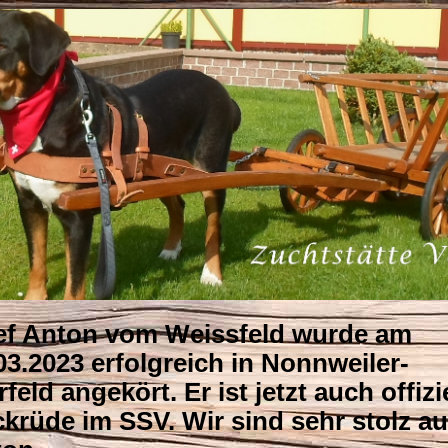
f Anton vom Weissfeld wurde am
03.2023 erfolgreich in Nonnweiler-
rfeld angekört. Er ist jetzt auch offizi
krüde im SSV. Wir sind sehr stolz au