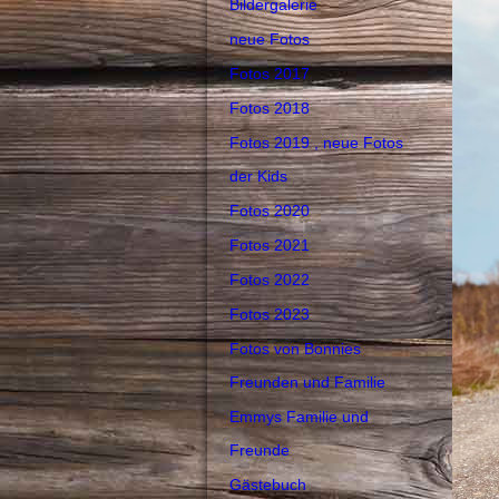
Bildergalerie
neue Fotos
Fotos 2017
Fotos 2018
Fotos 2019 , neue Fotos
der Kids
Fotos 2020
Fotos 2021
Fotos 2022
Fotos 2023
Fotos von Bonnies
Freunden und Familie
Emmys Familie und
Freunde
Gästebuch