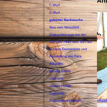
An
C Wurf
D Wurf
gekörter Nachwuchs
Alea vom Weissfeld
Zughundetruppe bei der
100 Jahr Feier vom SSV auf
Schloss Dennenlohe und
Ausstellung von Dara
Aktuelles
Körung Emmy
Über uns
Unsere Hunde
Zughunde
offizie
Zughundewettbewerb