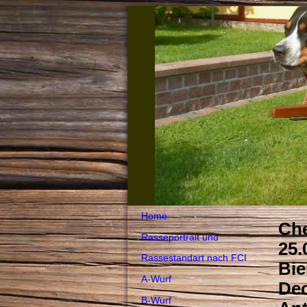
Home
Che
Rasseportrait und
25.
Rassestandart nach FCI
Bie
A-Wurf
Dec
B-Wurf