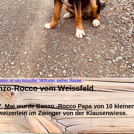
nton ist ein typvoller Vertreter seiner Rasse
nzo-Rocco vom Weissfeld
. Mai wurde Bonzo -Rocco Papa von 10 kleine
eizerlein im Zwinger von der Klausenwiese.