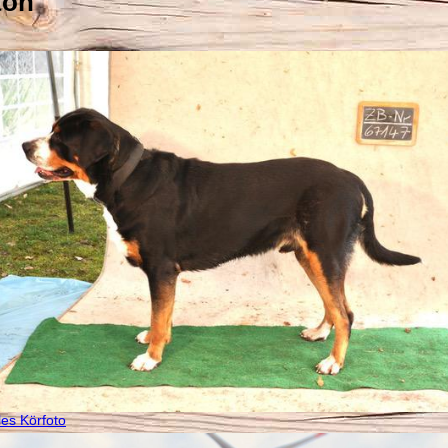
ton
lles Körfoto