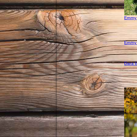
Emmy m
Emmy 
Dara l