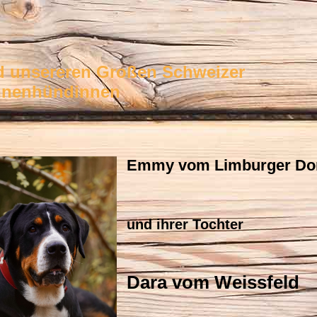
d unsereren Großen Schweizer
nnenhündinnen
Emmy vom Limburger D
und ihrer Tochter
Dara vom Weissfeld