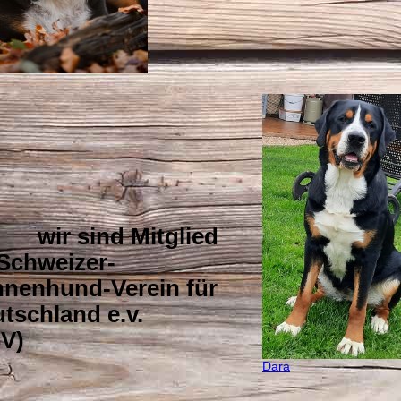
r sind Mitglied
Schweizer-
nenhund-Verein für
tschland e.v.
(SSV)
Dara