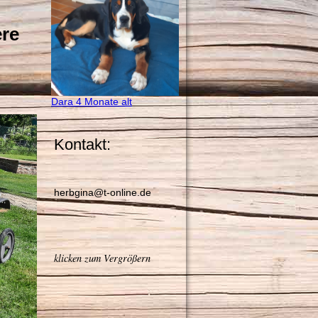
re
Dara 4 Monate alt
Kontakt:
herbgina@t-online.de
klicken zum Vergrößern