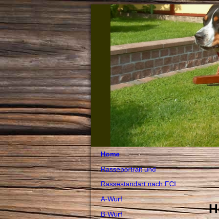
Home
Rasseportrait und
Rassestandart nach FCI
A-Wurf
Her
B-Wurf