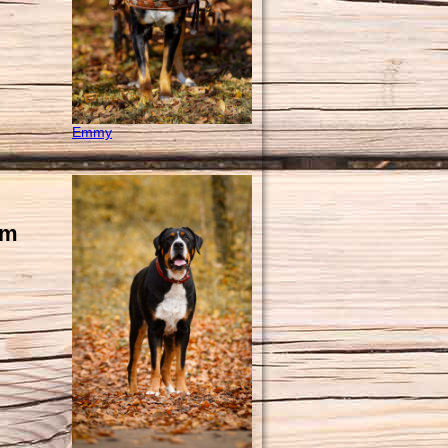
Emmy
om