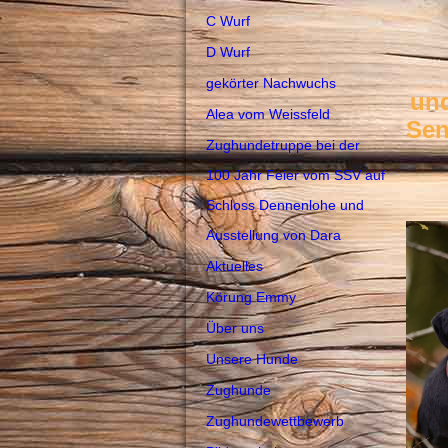
C Wurf
D Wurf
gekörter Nachwuchs
un
Alea vom Weissfeld
Se
Zughundetruppe bei der
100 Jahr Feier vom SSV auf
Schloss Dennenlohe und
Ausstellung von Dara
Aktuelles
Körung Emmy
Über uns
Unsere Hunde
Zughunde
Zughundewettbewerb