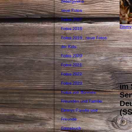
Bildergalerie
neue Fotos
Fotos 2017
Emmy
Fotos 2018
Fotos 2019 , neue Fotos
der Kids
Fotos 2020
Fotos 2021
Fotos 2022
wi
Fotos 2023
im 
Fotos von Bonnies
Sen
Freunden und Familie
Deu
Emmys Familie und
Freunde
Gästebuch