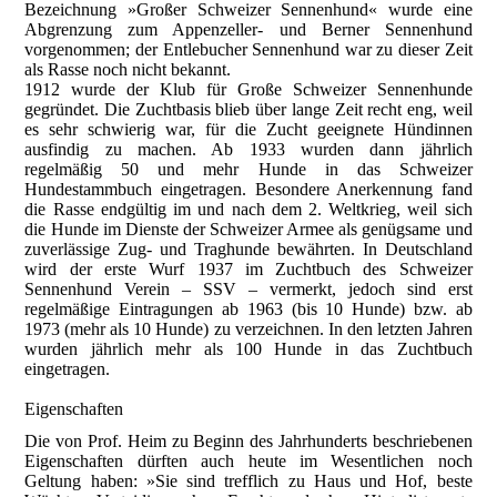
Bezeichnung »Großer Schweizer Sennenhund« wurde eine
Abgrenzung zum Appenzeller- und Berner Sennenhund
vorgenommen; der Entlebucher Sennenhund war zu dieser Zeit
als Rasse noch nicht bekannt.
1912 wurde der Klub für Große Schweizer Sennenhunde
gegründet. Die Zuchtbasis blieb über lange Zeit recht eng, weil
es sehr schwierig war, für die Zucht geeignete Hündinnen
ausfindig zu machen. Ab 1933 wurden dann jährlich
regelmäßig 50 und mehr Hunde in das Schweizer
Hundestammbuch eingetragen. Besondere Anerkennung fand
die Rasse endgültig im und nach dem 2. Weltkrieg, weil sich
die Hunde im Dienste der Schweizer Armee als genügsame und
zuverlässige Zug- und Traghunde bewährten. In Deutschland
wird der erste Wurf 1937 im Zuchtbuch des Schweizer
Sennenhund Verein – SSV – vermerkt, jedoch sind erst
regelmäßige Eintragungen ab 1963 (bis 10 Hunde) bzw. ab
1973 (mehr als 10 Hunde) zu verzeichnen. In den letzten Jahren
wurden jährlich mehr als 100 Hunde in das Zuchtbuch
eingetragen.
Eigenschaften
Die von Prof. Heim zu Beginn des Jahrhunderts beschriebenen
Eigenschaften dürften auch heute im Wesentlichen noch
Geltung haben: »Sie sind trefflich zu Haus und Hof, beste