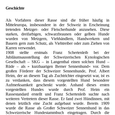
Geschichte
Als Vorfahren dieser Rasse sind die früher häufig in
Mitteleuropa, insbesondere in der Schweiz in Erscheinung
tretenden Metzger- oder Fleischerhunde anzusehen. Diese
starken, dreifarbigen, schwarzbraunen oder gelben Hunde
wurden von Metzgern, Viehhändlern, Handwerkern und
Bauern gern zum Schutz, als Viehtreiber oder zum Ziehen von
Karren verwendet.
1908 stellte erstmals Franz Schertenleib bei der
Jubiläumsausstellung der Schweizerischen Kynologischen
Gesellschaft – SKG – in Langenthal einen solchen Hund –
Rüde – als » kurzhaarigen Berner Sennenhund« vor. Dem
großen Förderer der Schweizer Sennenhunde, Prof. Albert
Heim, der an diesem Tag als Zuchtrichter eingesetzt war, ist es
zu verdanken, dass diesem vorgestellten Hund besondere
Aufmerksamkeit geschenkt wurde. Anhand dieses ersten
vorgestellten Hundes wurde durch Prof. Heim ein
Rassestandard erstellt und Franz Schertenleib suchte nach
weiteren Vertretern dieser Rasse. Er fand zwei Hündinnen, mit
denen letztlich eine Zucht aufgebaut wurde. Bereits 1909
wurde die Rasse als Großer Schweizer Sennenhund in das
Schweizerische Hundestammbuch eingetragen. Durch die