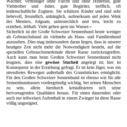
Wächter, Verteidiger ohne Furcht und ohne Hinterlist, gute
Viehtreiber und -hüter, gute Begleiter, trefflich, oft
leidenschaftliche Zugtiere. Sie schützen Kinder und sind sehr
liebevoll, freundlich, anhänglich, aufmerksam auf jeden Wink
des Meisters, folgsam, unbestechlich und treu, leicht zu
erziehen, lebhaft. Viele gehen gern ins Wasser.«
Sicherlich ist der Große Schweizer Sennenhund heute weniger
als Gebrauchshund als vielmehr als Haus- und Familienhund
anzusehen. Dies mag insbesondere daran liegen, dass in unserer
heutigen Zeit nicht mehr die Notwendigkeit besteht, auf die
speziellen Gebrauchsmerkmale dieser Rasse zurückzugreifen.
Auch kann man beim Großen Schweizer Sennenhund nicht
leugnen, dass eine
gewisse Sturheit
angelegt ist; hier ist
Konsequenz in der Erziehung gefragt. Er ist kein Jäger, was ein
stressfreies Bewegen außerhalb des Grundstückes ermöglicht.
Für den Großen Schweizer Sennenhund ist ebenso wie für alle
Sennenhundrassen vordergründig wichtig, bei seinen Menschen
zu sein, allein hierdurch kristallisieren sich seine
hervorragenden Qualitäten heraus. Für einen dauernden oder
auch nur teilweisen Aufenthalt in einem Zwinger ist diese Rasse
völlig ungeeignet.